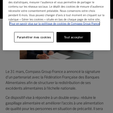
des statistiques, mesurer l'audience et vous permettre de partager le
contenu sur les réseaux sociaux. Le dépôt des cookies de mesure d’audience
Accueil
RSE
Compass Group France noue un
nécessite votre consentement préalable. Nous conservons votre choix
partenariat avec les Banques Alimentaires
pendant 6 mois. Vous pouvez changer d’avis à tout moment en cliquant sur la
rubrique « Gérer les cookies » située en bas de chaque page de notre site.
Pour en savoir plus sur la politique de cookies de Compass Group France
Paramétrer mes cookies
Tout accepter
Le 31 mars, Compass Group France a annoncé la signature
d’un partenariat avec la Fédération Française des Banques
Alimentaires afin de structurer la redistribution de ses
excédents alimentaires à l’échelle nationale.
Ce dispositif vise à répondre à un double enjeu : réduire le
gaspillage alimentaire et améliorer l’accès à une alimentation
de qualité pour les personnes en situation de précarité. Il sera