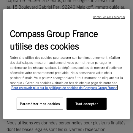
capital de 16.493.257 euros, dont le siège social est situé
au
15 Boulevard Gabriel Péri, 92240 Malakoff,
immatriculée au
Registre du Commerce et des sociétés de Nanterre sous le
Continuer sans accepter
numéro 632 041 042 et représentée par son Président en
exercice Marc De Oliveira.
Compass Group France
Qu’il soit responsable de traitement ou Sous-traitant pour le
utilise des cookies
compte de ses clients et partenaires, Compass prend les
mesures propres à assurer la protection et la confidentialité des
informations nominatives qu’il détient ou qu’il traite dans le
Notre site utilise des cookies pour assurer son bon fonctionnement, réaliser
des statistiques, mesurer l'audience et vous permettre de partager le
respect de la réglementation applicable en matière de
contenu sur les réseaux sociaux. Le dépôt des cookies de mesure d’audience
protection de vos données personnelles.
nécessite votre consentement préalable. Nous conservons votre choix
pendant 6 mois. Vous pouvez changer d’avis à tout moment en cliquant sur la
rubrique « Gérer les cookies » située en bas de chaque page de notre site.
Article 2 – FINALITES ET
Pour en savoir plus sur la politique de cookies de Compass Group France
FONDEMENT JURIDIQUE DES
Paramétrer mes cookies
Tout accepter
TRAITEMENTS DE DONNEES
Nous utilisons vos données personnelles pour plusieurs finalités
dont les bases légales sont les suivantes : l’exécution