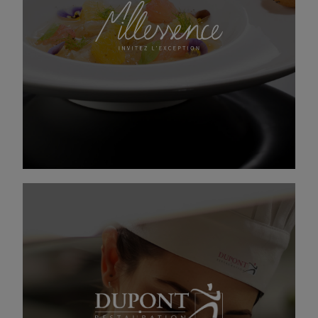
Millessence est la marque incontournable de la
restauration de prestige pour les Tables de
Président et Clubs de direction. Une attention
personnalisée, une cuisine contemporaine et
créative pour partager des moments privilégiés
intenses et uniques.
A la table d’excellence depuis plus de 50 ans
Fondée en 1969, Dupont Restauration a atteint
un chiffre d’affaires de 310 millions d’euros en
2023. Forte de ses 3 000 collaborateurs,
l’entreprise exploite neuf cuisines centrales
pour la livraison de repas préparés et sert