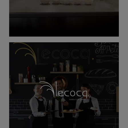
DÉCOUVRIR CFA PLANÈTE CHEF
Créateur de Goûts
Traiteur depuis 1966, nous signons une cuisine
authentique qui inspire.
Nos Chefs passionnés créent des recettes à
partir de produits frais et de proximité avec
pour souhait de partager entre autres le goût de
notre belle région.
DÉCOUVREZ LECOCQ TRAITEUR