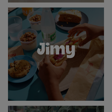
Le déli de proximité qui met du punch au
quotidien
Jimy est un lieu de restauration tout autant
qu’un lieu de vie où la générosité et la
gourmandise priment pour faire le plein de
bonnes vibrations.
Des espaces accueillants et chaleureux, pensés
pour s’adapter à votre rythme, à vos envies, à
vos besoins.
DÉCOUVRIR JIMY