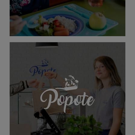
DÉCOUVRIR SCOLAREST
Good food, good mood !
De bons petits plats cuisinés chaque jour dans
notre atelier et livrés dans les entreprises, des
corners animés et connectés, un accueil
dynamique et ultra-frais (comme nos recettes)
… avec Popote, la restauration en entreprise se
cuisine autrement !
DÉCOUVRIR POPOTE