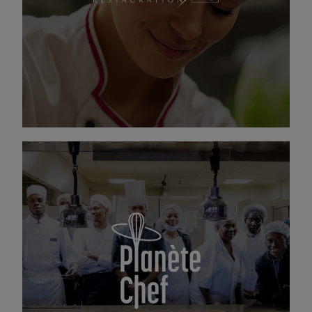
chaque jour jusqu’à 230 000 repas sur plus de
700 sites, répondant aux besoins variés des
secteurs de l’éducation, des entreprises, des
hôpitaux et des administrations
DÉCOUVREZ DUPONT RESTAURATION
Cuisine ton avenir
Planète Chef est notre Centre de Formation en
Apprentissage pour préparer les CAP Cuisine &
Pâtissier. Passionné(e), préssé(e) d’entrer dans
la vie active ? Compass Group France s’engage
à inclure les jeunes et les personnes éloignées
dans l’emploi. Ouvrez les portes de notre
cuisine et de votre carrière.