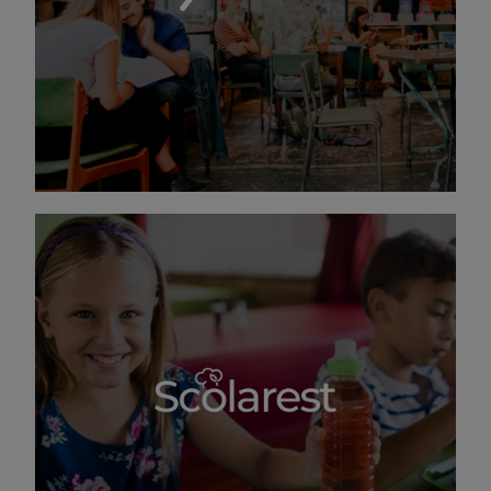
pour leurs convives.
DÉCOUVRIR EXALT
Goût, partage, proximité
Car aucun enfant ne se ressemble, Scolarest
cuisine leurs différences. Notre ingrédient
secret : le plaisir de la table ! Nos équipes
veillent à ce que tous nos jeunes convives, quel
que soit leur âge, consomment à leur faim et
selon leurs besoins. Car bien manger aide à
bien grandir, nous rêvons à créer la “génération
équilibre” !