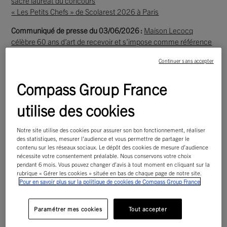
sacré lauréat du concours
« Les Petits Chefs » de Scolarest 2026 à Paris
Communiqué de presse du 03/06/2026 :
Maison Lecocq
célèbre 60 ans d’art de recevoir et s’impose comme référence
du traiteur événementiel dans les Hauts-de-France
Continuer sans accepter
Communiqué de presse du 31/03/2026 :
Compass Group
France signe un partenariat avec la Fédération Française des
Compass Group France
Banques Alimentaires pour accélérer sa lutte contre le
gaspillage alimentaire
utilise des cookies
Communiqué de presse du 26/03/2026 :
Scolarest place la
Notre site utilise des cookies pour assurer son bon fonctionnement, réaliser
santé physique et mentale des jeunes au cœur de sa nouvelle
des statistiques, mesurer l'audience et vous permettre de partager le
feuille de route
contenu sur les réseaux sociaux. Le dépôt des cookies de mesure d’audience
nécessite votre consentement préalable. Nous conservons votre choix
Communiqué de presse du 19/03/2026 :
Compass Group
pendant 6 mois. Vous pouvez changer d’avis à tout moment en cliquant sur la
rubrique « Gérer les cookies » située en bas de chaque page de notre site.
France nomme Jérôme Perrier, Directeur Général de Medirest,
Pour en savoir plus sur la politique de cookies de Compass Group France
Scolarest et des Cuisines Centrales
Communiqué de presse du 21/11/2025 :
Medirest : le Chef
Paramétrer mes cookies
Tout accepter
Ludovic Rabier et le Chef étoilé Christian Têtedoie pour un