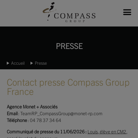
PRESSE
Accueil
Presse
Contact presse Compass Group
France
Agence Monet + Associés
Email
: TeamRP_CompassGroup@monet-rp.com
Téléphone
: 04 78 37 34 64
Communiqué de presse du 11/06/2026 :
Louis, élève en CM2,