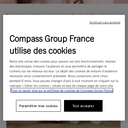
Engagé au quotidien en faveur de la Santé et la Sécurité au
Travail de l’ensemble de ses collaborateurs, Compass Group
Continuer sans accepter
France renforce les actions d’anticipation des risques pour
atteindre le « zéro accident » sur l’ensemble de ses sites.
Compass Group France
Pour nous, la préservation de l’intégrité physique et morale de
chacun doit être l’affaire de tous à chaque instant.
utilise des cookies
Notre site utilise des cookies pour assurer son bon fonctionnement, réaliser
des statistiques, mesurer l'audience et vous permettre de partager le
contenu sur les réseaux sociaux. Le dépôt des cookies de mesure d’audience
nécessite votre consentement préalable. Nous conservons votre choix
pendant 6 mois. Vous pouvez changer d’avis à tout moment en cliquant sur la
rubrique « Gérer les cookies » située en bas de chaque page de notre site.
Pour en savoir plus sur la politique de cookies de Compass Group France
Paramétrer mes cookies
Tout accepter