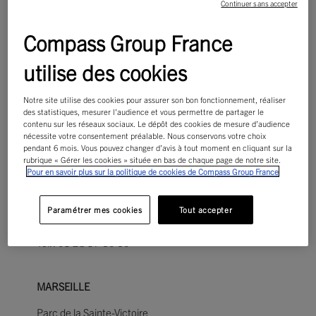
Continuer sans accepter
NOTRE PRÉSENCE
Compass Group France
utilise des cookies
Siège social : Compass Group France
Notre site utilise des cookies pour assurer son bon fonctionnement, réaliser
des statistiques, mesurer l'audience et vous permettre de partager le
contenu sur les réseaux sociaux. Le dépôt des cookies de mesure d’audience
Immeuble Kalifornia –
15 Boulevard Gabriel Péri,
nécessite votre consentement préalable. Nous conservons votre choix
92240 Malakoff
pendant 6 mois. Vous pouvez changer d’avis à tout moment en cliquant sur la
rubrique « Gérer les cookies » située en bas de chaque page de notre site.
Pour en savoir plus sur la politique de cookies de Compass Group France
LILLE
Paramétrer mes cookies
Tout accepter
19 rue de la Ladrié – Bât 1
59650 VILLENEUVE D’ASCQ
Tél. : 03 28 37 10 10
MARSEILLE
Parc de la Sainte-Victoire