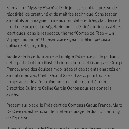
Face à une
Mystery Box
révélée le jour J, ils ont fait preuve de
réactivité, de créativité et de maîtrise technique. Sans test en
amont, ils ont imaginé un menu complet – entrée, plat, dessert
(dont une proposition végétarienne) – décliné en cinq assiettes
identiques, dans le respect du thème “Contes de Fées – Un
Voyage Enchanté”. Un exercice exigeant mêlant précision
culinaire et storytelling.
Au-delà de la performance, et malgré l’absence sur le podium,
cette participation a illustré la force du collectif Compass Group
France, avec des équipes mobilisées et des talents engagés en
amont : merci au Chef Exécutif Gilles Blasco pour tout son
temps accordé à l’entraînement de notre duo et à notre
Directrice Culinaire Céline Garcia Ochoa pour ses conseils
avisés.
Présent sur place, le Président de Compass Group France, Marc
De Oliveira, est venu soutenir et encourager le duo tout au long
de l’épreuve.
Bravo à notre duo de Chefs qui a fait rayonner le savoir-faire