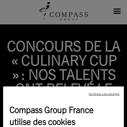
CONCOURS DE LA
« CULINARY CUP
» : NOS TALENTS
ONT RELEVÉ LE
Continuer sans accepter
DÉFI AU
Compass Group France
DANEMARK !
utilise des cookies