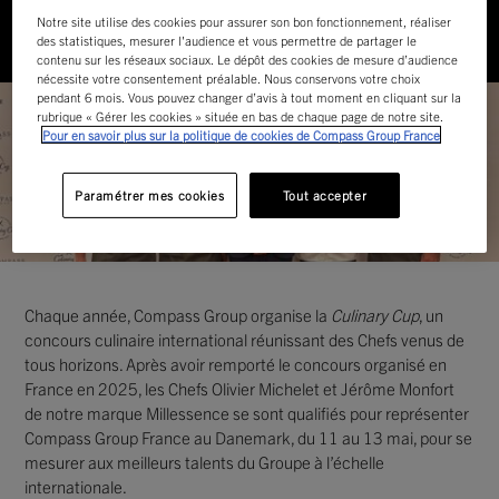
Notre site utilise des cookies pour assurer son bon fonctionnement, réaliser
Accueil
Actualités
Concours de la « Culinary Cup » : nos
des statistiques, mesurer l'audience et vous permettre de partager le
talents ont relevé le défi au Danemark !
contenu sur les réseaux sociaux. Le dépôt des cookies de mesure d’audience
nécessite votre consentement préalable. Nous conservons votre choix
pendant 6 mois. Vous pouvez changer d’avis à tout moment en cliquant sur la
rubrique « Gérer les cookies » située en bas de chaque page de notre site.
Pour en savoir plus sur la politique de cookies de Compass Group France
Paramétrer mes cookies
Tout accepter
Chaque année, Compass Group organise la
Culinary Cup
, un
concours culinaire international réunissant des Chefs venus de
tous horizons. Après avoir remporté le concours organisé en
France en 2025, les Chefs Olivier Michelet et Jérôme Monfort
de notre marque Millessence se sont qualifiés pour représenter
Compass Group France au Danemark, du 11 au 13 mai, pour se
mesurer aux meilleurs talents du Groupe à l’échelle
internationale.