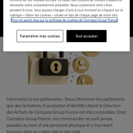
D’IDENTITÉ
nécessite votre consentement préalable. Nous conservons votre choix
pendant 6 mois. Vous pouvez changer d’avis à tout moment en cliquant sur la
rubrique « Gérer les cookies » située en bas de chaque page de notre site.
Pour en savoir plus sur la politique de cookies de Compass Group France
Accueil
Actualités
Information à nos partenaires :
vigilance face aux tentatives d’usurpation d’identité
Paramétrer mes cookies
Tout accepter
Information à nos partenaires : Nous informons nos partenaires
que des tentatives d’usurpation d’identité ciblant la Direction
des Achats de Compass Group France ont été constatées. Chez
Compass Group France, nos commandes ne sont jamais
passées au nom d’une personne physique et s’inscrivent
toujours dans un cadre clair et sécurisé.