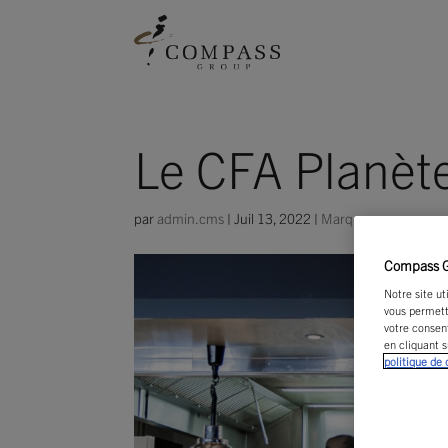
Le CFA Planèt
par
admin.cms
|
Juil 13, 2022
|
Marques
Compass Gr
Notre site ut
vous permett
votre consen
en cliquant s
politique de