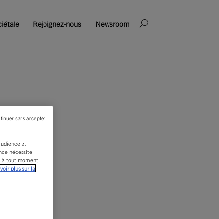
iétale
Rejoignez-nous
Newsroom
tinuer sans accepter
'audience et
ence nécessite
is à tout moment
voir plus sur la