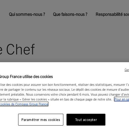
Qui sommes-nous ?
Que faisons-nous ?
Responsabilité soc
e Chef
Con
oup France utilise des cookies
ilise des cookies pour assurer son bon fonctionnement, réaliser des statistiques, mesurer l
re de partager le contenu sur les réseaux sociaux. Le dépôt des cookies de mesure d’audi
tement préalable. Nous conservons votre choix pendant 6 mois. Vous pouvez changer d’av
ur la rubrique « Gérer les cookies » située en bas de chaque page de notre site.
Pour en sa
 cookies de Compass Group France
Paramétrer mes cookies
Tout accepter