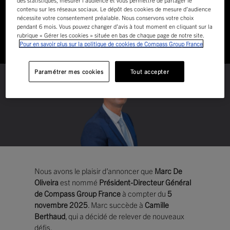
FRANCE
contenu sur les réseaux sociaux. Le dépôt des cookies de mesure d’audience
nécessite votre consentement préalable. Nous conservons votre choix
pendant 6 mois. Vous pouvez changer d’avis à tout moment en cliquant sur la
rubrique « Gérer les cookies » située en bas de chaque page de notre site.
Accueil
Actualités
Marc De Oliveira nommé Président
Pour en savoir plus sur la politique de cookies de Compass Group France
Directeur Général de Compass Group France
Paramétrer mes cookies
Tout accepter
Nous avons le plaisir d’annoncer que
Marc De
Oliveira
est nommé
Président-Directeur Général
de Compass Group France
à compter du
5
novembre 2025
. Marc succède à
Camille
Berthaud
, qui a décidé de relever de nouveaux
défis.