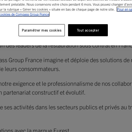
tement préalable. Nous conservons votre choix pendant 6 mois. Vous pouvez changer d’av
ur la rubrique « Gérer les cookies » située en bas de chaque page de notre site.
Pour en sa
 cookies de Compass Group France
Paramétrer mes cookies
Tout accepter
 des leaders de la restauration sous contrat en Fran
ss Group France imagine et déploie des solutions de 
t de leurs consommateurs.
notre exigence et le professionnalisme de nos collabor
 partenariat constructif et évolutif.
es activités dans les secteurs publics et privés au 
ations avec la marque Eurest