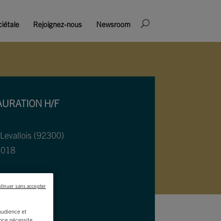
iétale
Rejoignez-nous
Newsroom
AURATION H/F
 Levallois (92300)
2018
tinuer sans accepter
'audience et
ence nécessite