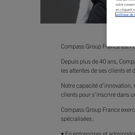
votre consen
en cliquant s
politique de
Compass Group France est l'un
Depuis plus de 40 ans, Compa
les attentes de ses clients e
Notre capacité d’innovation, 
clients pour s'inscrire dans un
Compass Group France exerce s
spécialisées :
• En entreprises et administr