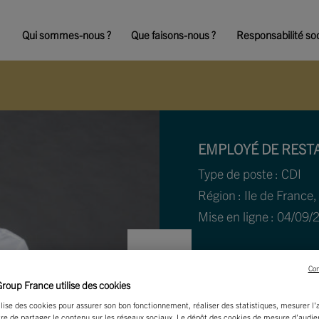
Qui sommes-nous ?
Que faisons-nous ?
Responsabilité soc
EMPLOYÉ DE REST
Type de poste : CDI
Région : Ile de France,
Mise en ligne : 04/09/
Con
oup France utilise des cookies
ilise des cookies pour assurer son bon fonctionnement, réaliser des statistiques, mesurer l
re de partager le contenu sur les réseaux sociaux. Le dépôt des cookies de mesure d’audi