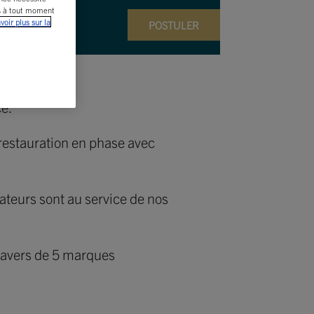
is à tout moment
voir plus sur la
POSTULER
ce.
restauration en phase avec
ateurs sont au service de nos
travers de 5 marques